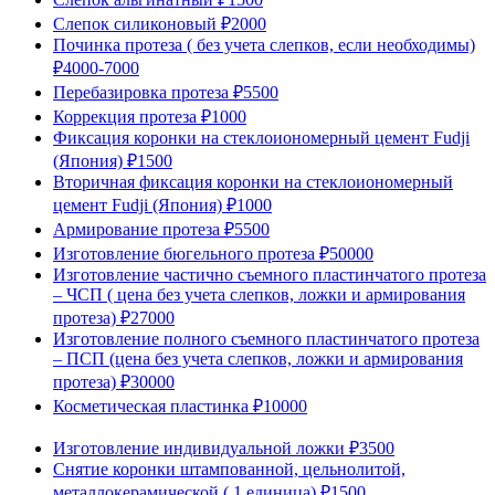
Слепок силиконовый
₽2000
Починка протеза ( без учета слепков, если необходимы)
₽4000-7000
Перебазировка протеза
₽5500
Коррекция протеза
₽1000
Фиксация коронки на стеклоиономерный цемент Fudji
(Япония)
₽1500
Вторичная фиксация коронки на стеклоиономерный
цемент Fudji (Япония)
₽1000
Армирование протеза
₽5500
Изготовление бюгельного протеза
₽50000
Изготовление частично съемного пластинчатого протеза
– ЧСП ( цена без учета слепков, ложки и армирования
протеза)
₽27000
Изготовление полного съемного пластинчатого протеза
– ПСП (цена без учета слепков, ложки и армирования
протеза)
₽30000
Косметическая пластинка
₽10000
Изготовление индивидуальной ложки
₽3500
Снятие коронки штампованной, цельнолитой,
металлокерамической ( 1 единица)
₽1500