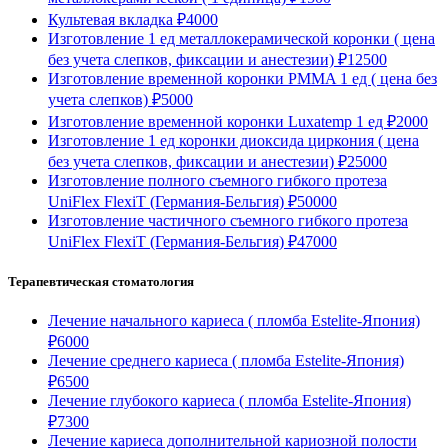
Культевая вкладка
₽4000
Изготовление 1 ед металлокерамической коронки ( цена
без учета слепков, фиксации и анестезии)
₽12500
Изготовление временной коронки PMMA 1 ед ( цена без
учета слепков)
₽5000
Изготовление временной коронки Luxatemp 1 ед
₽2000
Изготовление 1 ед коронки диоксида циркония ( цена
без учета слепков, фиксации и анестезии)
₽25000
Изготовление полного съемного гибкого протеза
UniFlex FlexiT (Германия-Бельгия)
₽50000
Изготовление частичного съемного гибкого протеза
UniFlex FlexiT (Германия-Бельгия)
₽47000
Терапевтическая стоматология
Лечение начального кариеса ( пломба Estelite-Япония)
₽6000
Лечение среднего кариеса ( пломба Estelite-Япония)
₽6500
Лечение глубокого кариеса ( пломба Estelite-Япония)
₽7300
Лечение кариеса дополнительной кариозной полости