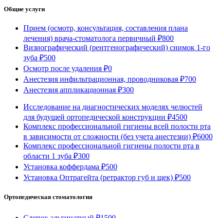
Общие услуги
Прием (осмотр, консультация, составления плана
лечения) врача-стоматолога первичный
₽800
Визиографический (рентгенографический) снимок 1-го
зуба
₽500
Осмотр после удаления
₽0
Анестезия инфильтрационная, проводниковая
₽700
Анестезия аппликационная
₽300
Исследование на диагностических моделях челюстей
для будущей ортопедической конструкции
₽4500
Комплекс профессиональной гигиены всей полости рта
в зависимости от сложности (без учета анестезии)
₽6000
Комплекс профессиональной гигиены полости рта в
области 1 зуба
₽300
Установка коффердама
₽500
Установка Оптрагейта (ретрактор губ и щек)
₽500
Ортопедическая стоматология
Слепок альгинатный
₽1500