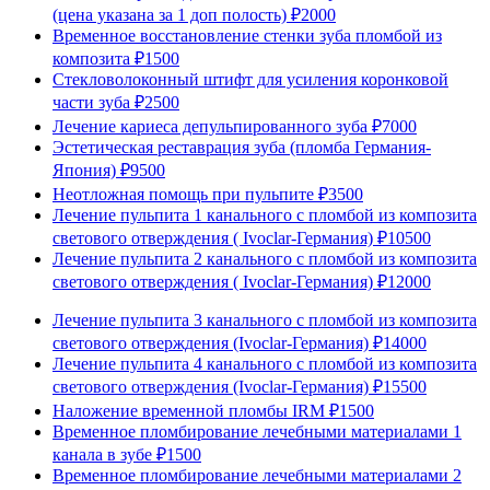
(цена указана за 1 доп полость)
₽2000
Временное восстановление стенки зуба пломбой из
композита
₽1500
Стекловолоконный штифт для усиления коронковой
части зуба
₽2500
Лечение кариеса депульпированного зуба
₽7000
Эстетическая реставрация зуба (пломба Германия-
Япония)
₽9500
Неотложная помощь при пульпите
₽3500
Лечение пульпита 1 канального с пломбой из композита
светового отверждения ( Ivoclar-Германия)
₽10500
Лечение пульпита 2 канального с пломбой из композита
светового отверждения ( Ivoclar-Германия)
₽12000
Лечение пульпита 3 канального с пломбой из композита
светового отверждения (Ivoclar-Германия)
₽14000
Лечение пульпита 4 канального с пломбой из композита
светового отверждения (Ivoclar-Германия)
₽15500
Наложение временной пломбы IRM
₽1500
Временное пломбирование лечебными материалами 1
канала в зубе
₽1500
Временное пломбирование лечебными материалами 2